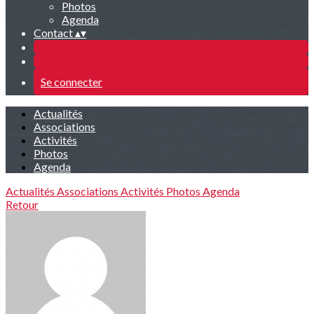
Photos
Agenda
Contact
▴
▾
Se connecter
Actualités
Associations
Activités
Photos
Agenda
Actualités
Associations
Activités
Photos
Agenda
Retour